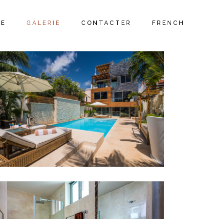
ENGLISH
FR
IE
GALERIE
CONTACTER
FRENCH
GR
CE
ENGLISH